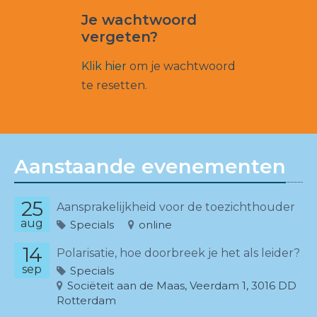
Je wachtwoord
vergeten?
Klik hier
om je wachtwoord
te resetten.
Aanstaande evenementen
25
Aansprakelijkheid voor de toezichthouder
aug
Specials
online
14
Polarisatie, hoe doorbreek je het als leider?
sep
Specials
Sociëteit aan de Maas, Veerdam 1, 3016 DD
Rotterdam