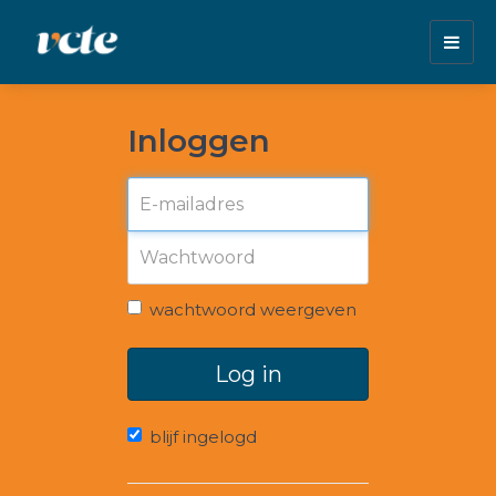
Togg
navig
Inloggen
wachtwoord weergeven
Log in
blijf ingelogd