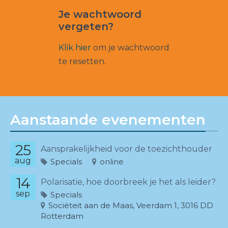
Je wachtwoord
vergeten?
Klik hier
om je wachtwoord
te resetten.
Aanstaande evenementen
25
Aansprakelijkheid voor de toezichthouder
aug
Specials
online
14
Polarisatie, hoe doorbreek je het als leider?
sep
Specials
Sociëteit aan de Maas, Veerdam 1, 3016 DD
Rotterdam