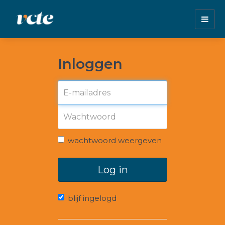
Togg
navig
Inloggen
wachtwoord weergeven
Log in
blijf ingelogd