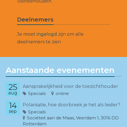
voorbehouden.
Deelnemers
Je moet
ingelogd
zijn om alle
deelnemers te zien
Aanstaande evenementen
25
Aansprakelijkheid voor de toezichthouder
aug
Specials
online
14
Polarisatie, hoe doorbreek je het als leider?
sep
Specials
Sociëteit aan de Maas, Veerdam 1, 3016 DD
Rotterdam