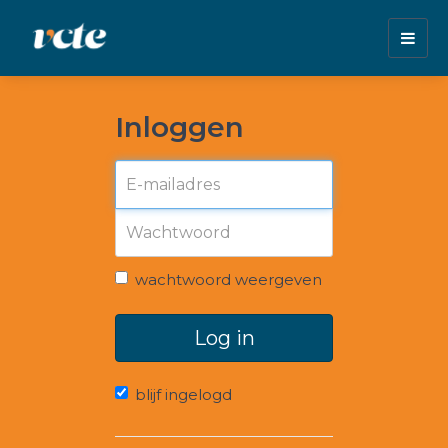
Togg
navig
Inloggen
wachtwoord weergeven
Log in
blijf ingelogd