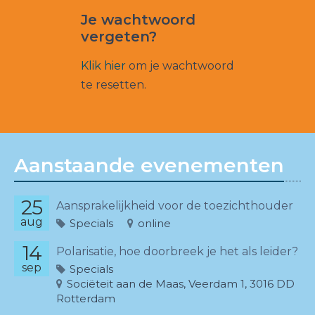
Je wachtwoord
vergeten?
Klik hier
om je wachtwoord
te resetten.
Aanstaande evenementen
25
Aansprakelijkheid voor de toezichthouder
aug
Specials
online
14
Polarisatie, hoe doorbreek je het als leider?
sep
Specials
Sociëteit aan de Maas, Veerdam 1, 3016 DD
Rotterdam