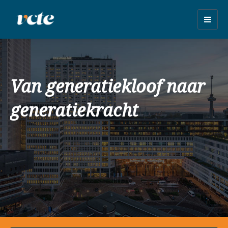
Togg
navig
Van generatiekloof naar
generatiekracht