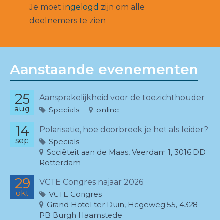
Je moet
ingelogd
zijn om alle
deelnemers te zien
Aanstaande evenementen
25
Aansprakelijkheid voor de toezichthouder
aug
Specials
online
14
Polarisatie, hoe doorbreek je het als leider?
sep
Specials
Sociëteit aan de Maas, Veerdam 1, 3016 DD
Rotterdam
29
VCTE Congres najaar 2026
okt
VCTE Congres
Grand Hotel ter Duin, Hogeweg 55, 4328
PB Burgh Haamstede